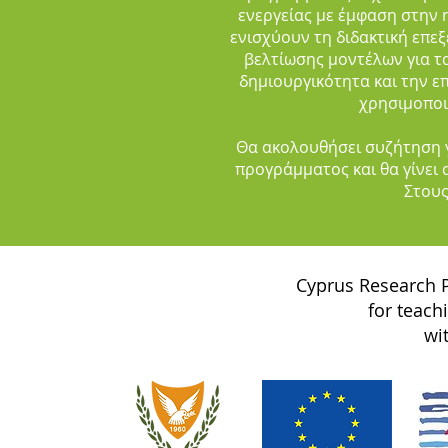
ενεργείας με έμφαση στην η
ενισχύουν τη διδακτική επε
βελτίωσης μοντέλων για τ
δημιουργικότητα και την επ
χρησιμοποι
Θα ακολουθήσει συζήτηση γ
προγράμματος και θα γίνει 
Στους
Cyprus Research P
for teach
wi