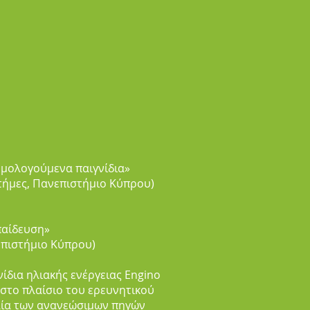
ρμολογούμενα παιγνίδια»
στήμες, Πανεπιστήμιο Κύπρου)
κπαίδευση»
επιστήμιο Κύπρου)
ίδια ηλιακής ενέργειας Engino
στο πλαίσιο του ερευνητικού
λία των ανανεώσιμων πηγών