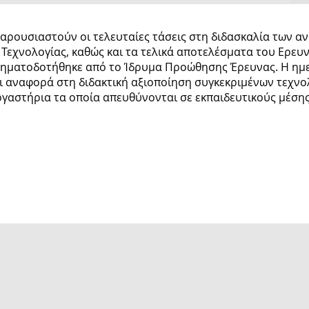
παρουσιαστούν οι τελευταίες τάσεις στη διδασκαλία των α
Τεχνολογίας, καθώς και τα τελικά αποτελέσματα του Ερευ
ηματοδοτήθηκε από το Ίδρυμα Προώθησης Έρευνας. Η ημερί
ει αναφορά στη διδακτική αξιοποίηση συγκεκριμένων τεχνο
εργαστήρια τα οποία απευθύνονται σε εκπαιδευτικούς μέσης
 Οκτωβρίου 2012, ώρα 8:30‐13:00, Πανεπισ
ικό Κτήριο, Λεωφόρος Καλλιπόλεως, Αίθουσ