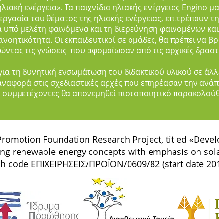
λιακή ενέργεια». Τα παιχνίδια ηλιακής ενέργειας Engino μαζ
ξεργασία του θέματος της ηλιακής ενέργειας, επιτρέπουν τ
α υπό μελέτη φαινόμενα και τη διερεύνηση φαινομένων κα
ινοητικότητα. Οι εκπαιδευτικοί σε ομάδες, θα πρέπει να β
ώντας τις γνώσεις που αφομοίωσαν από τις αρχικές δρασ
ια τη δυνητική ενσωμάτωση του διδακτικού υλικού σε άλλ
αναφορά στις σχεδιαστικές αρχές που επηρέασαν την ανάπ
 συμμετέχοντες θα απονεμηθεί πιστοποιητικό παρακολού
romotion Foundation Research Project, titled «Deve
ing renewable energy concepts with emphasis on sol
th code ΕΠΙΧΕΙΡΗΣΕΙΣ/ΠΡΟΪΟΝ/0609/82 (start date 201