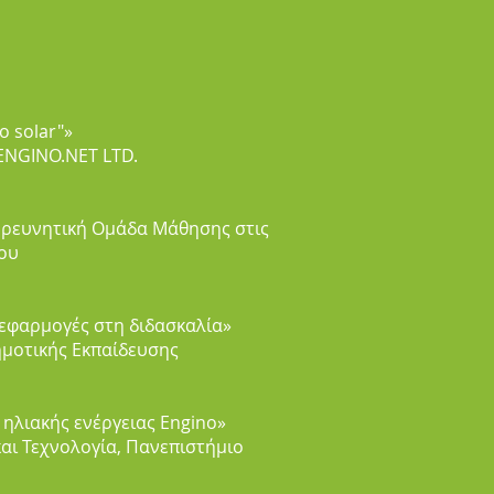
o solar"»
ENGINO.NET LTD.
 Ερευνητική Ομάδα Μάθησης στις
ρου
 εφαρμογές στη διδασκαλία»
ημοτικής Εκπαίδευσης
ν ηλιακής ενέργειας Engino»
 και Τεχνολογία, Πανεπιστήμιο