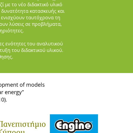
ί με το νέο διδακτικό υλικό
η δυνατότητα κατασκευής και
ι ενισχύουν ταυτόχρονα τη
ρουν λύσεις σε προβλήματα,
τηριότητες.
ες ενότητες του αναλυτικού
τυξη του διδακτικού υλικού.
θησης.
lopment of models
ar energy”
0).