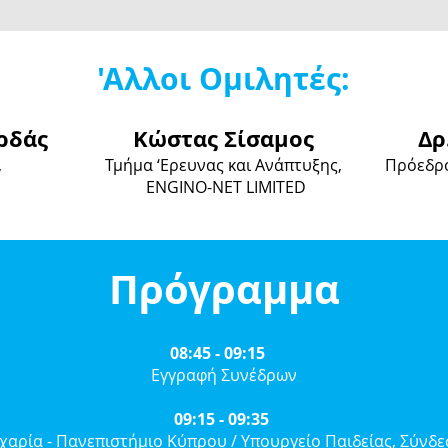
'Αλλοι Ομιλητές:
ρδάς
Κώστας Σίσαμος
Δρ
,
Τμήμα ‘Ερευνας και Ανάπτυξης,
Πρόεδρο
ENGINO-NET LIMITED
Πρόγραμμα
08:45 - 09:15
Εγγραφή Συνέδρων
09:15 - 09:35
αχαρία - Πανεπιστήμιο Κύπρου / Υπουργείο Παιδείας, Σύν