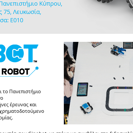
 Πανεπιστήμιο Κύπρου,
 75, Λευκωσία,
σα: Ε010
ι το Πανεπιστήμιο
γο
ήνες έρευνας και
υγχρηματοδοτούμενο
ομίας.