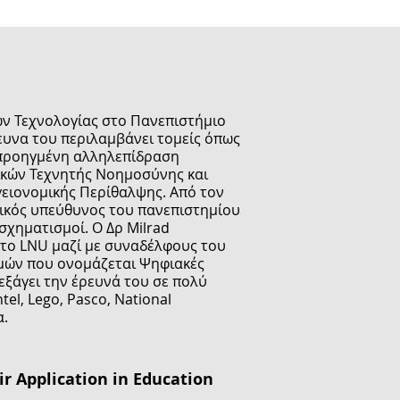
ων Τεχνολογίας στο Πανεπιστήμιο
ευνα του περιλαμβάνει τομείς όπως
 προηγμένη αλληλεπίδραση
νικών Τεχνητής Νοημοσύνης και
Υγειονομικής Περίθαλψης. Από τον
νικός υπεύθυνος του πανεπιστημίου
χηματισμοί. Ο Δρ Milrad
στο LNU μαζί με συναδέλφους του
ημών που ονομάζεται Ψηφιακές
εξάγει την έρευνά του σε πολύ
el, Lego, Pasco, National
α.
 Application in Education