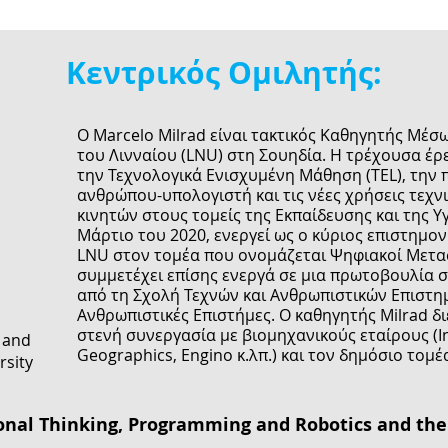
Κεντρικός Ομιλητής:
Ο Marcelo Milrad είναι τακτικός Καθηγητής Μέσ
του Λινναίου (LNU) στη Σουηδία. Η τρέχουσα έρ
την Τεχνολογικά Ενισχυμένη Μάθηση (TEL), την
ανθρώπου-υπολογιστή και τις νέες χρήσεις τεχ
κινητών στους τομείς της Εκπαίδευσης και της 
Μάρτιο του 2020, ενεργεί ως ο κύριος επιστημο
LNU στον τομέα που ονομάζεται Ψηφιακοί Μετασ
συμμετέχει επίσης ενεργά σε μια πρωτοβουλία 
από τη Σχολή Τεχνών και Ανθρωπιστικών Επιστ
d
Ανθρωπιστικές Επιστήμες. Ο καθηγητής Milrad δι
στενή συνεργασία με βιομηχανικούς εταίρους (Int
 and
Geographics, Engino κ.λπ.) και τον δημόσιο τομέ
rsity
al Thinking, Programming and Robotics and their