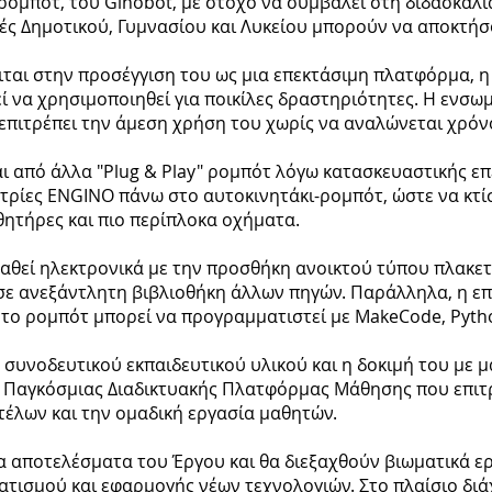
ρομπότ, του Ginobot, με στόχο να συμβάλει στη διδασκαλί
ές Δημοτικού, Γυμνασίου και Λυκείου μπορούν να αποκτή
ιται στην προσέγγιση του ως μια επεκτάσιμη πλατφόρμα, η 
εί να χρησιμοποιηθεί για ποικίλες δραστηριότητες. Η εν
επιτρέπει την άμεση χρήση του χωρίς να αναλώνεται χρόνο
αι από άλλα "Plug & Play" ρομπότ λόγω κατασκευαστικής ε
τρίες ENGINO πάνω στο αυτοκινητάκι-ρομπότ, ώστε να κτ
ητήρες και πιο περίπλοκα οχήματα.
αθεί ηλεκτρονικά με την προσθήκη ανοικτού τύπου πλακετών
σε ανεξάντλητη βιβλιοθήκη άλλων πηγών. Παράλληλα, η επ
O το ρομπότ μπορεί να προγραμματιστεί με MakeCode, Pytho
συνοδευτικού εκπαιδευτικού υλικού και η δοκιμή του με μ
 Παγκόσμιας Διαδικτυακής Πλατφόρμας Μάθησης που επιτρέ
τέλων και την ομαδική εργασία μαθητών.
 αποτελέσματα του Έργου και θα διεξαχθούν βιωματικά ερ
τισμού και εφαρμογής νέων τεχνολογιών. Στο πλαίσιο δι