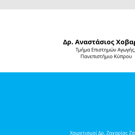
Δρ. Αναστάσιος Χοβα
Τμήμα Επιστημώ
ν Αγωγής
Πανεπιστήμιο Κύπ
ρου
Χαιρετισμοί Δρ. Ζαχαρίας Ζ